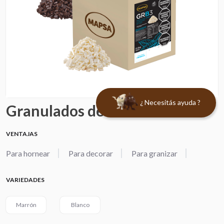
¿ Necesitás ayuda ?
Granulados de Chocolate
VENTAJAS
Para hornear
Para decorar
Para granizar
VARIEDADES
Marrón
Blanco