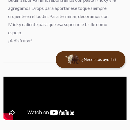
agregamos Drops para aportar ese toque siempre
crujiente en el budín. Para terminar, decoramos con
Micky caliente para que esa superficie brille como
espejo.
¡A disfrutar!
¿ Necesitás ayuda ?