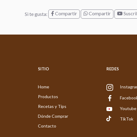
Compartir
Compartir
Suscri
Si te gusta:
SITIO
REDES
Home
Instagr
Productos
Faceboo
Recetas y Tips
Youtube
Dónde Comprar
TikTok
Contacto