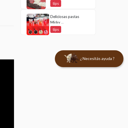
tips
Deliciosas pastas
Micky ...
tips
¿ Necesitás ayuda ?