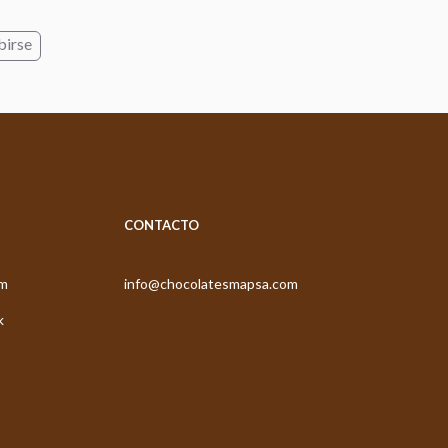
birse
CONTACTO
am
info@chocolatesmapsa.com
k