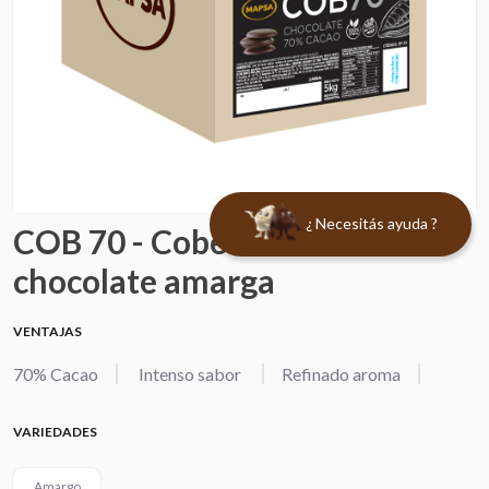
¿ Necesitás ayuda ?
COB 70 - Cobertura de
chocolate amarga
VENTAJAS
70% Cacao
Intenso sabor
Refinado aroma
VARIEDADES
Amargo