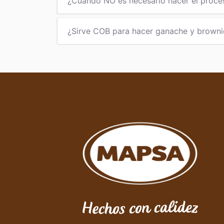
¿Cuándo NO es necesario hacer el proce
¿Sirve COB para hacer ganache y browni