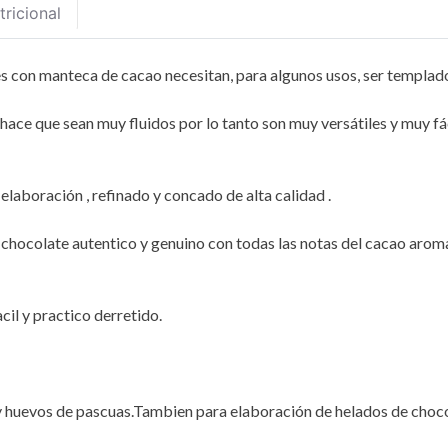
tricional
 con manteca de cacao necesitan, para algunos usos, ser t
emplado
ce que sean muy fluidos por lo tanto son muy versátiles y muy fác
elaboración , refinado y concado de alta calidad .
 chocolate autentico y genuino con todas las notas del cacao arom
il y practico derretido.
 huevos de pascuas.Tambien para elaboración de helados de choco