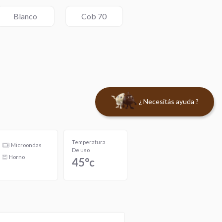
Blanco
Cob 70
¿ Necesitás ayuda ?
Temperatura
Microondas
De uso
Horno
45°c