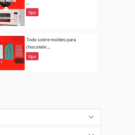
...
tips
Todo sobre moldes para
chocolate ...
tips