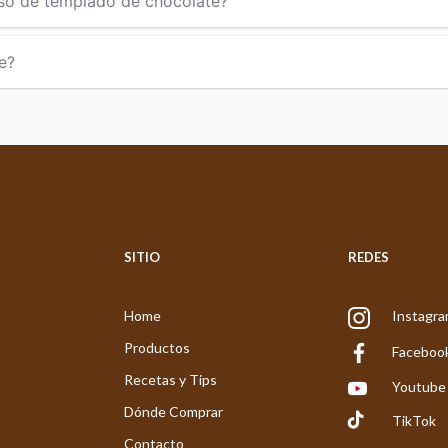
so de templado de chocolate?
e?
SITIO
REDES
Home
Instagr
Productos
Faceboo
Recetas y Tips
Youtube
Dónde Comprar
TikTok
Contacto