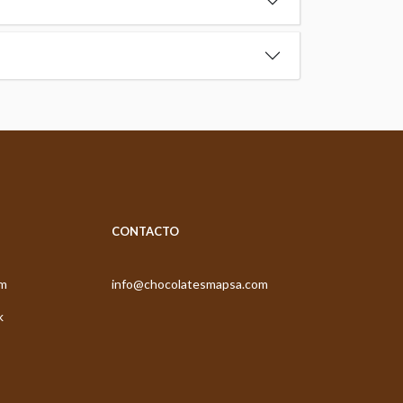
CONTACTO
am
info@chocolatesmapsa.com
k