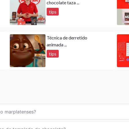
chocolate taza ...
tips
Técnica de derretido
animada ...
tips
po marplatenses?