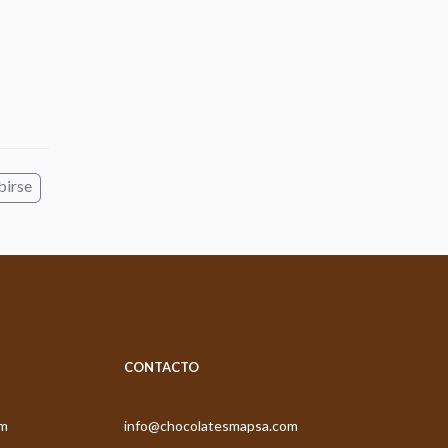
birse
CONTACTO
am
info@chocolatesmapsa.com