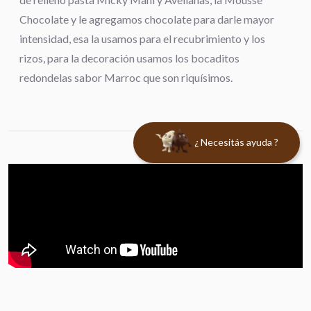
Chocolate y le agregamos chocolate para darle mayor
intensidad, esa la usamos para el recubrimiento y los
rizos, para la decoración usamos los bocaditos
redondelas sabor Marroc que son riquísimos.
¿ Necesitás ayuda ?