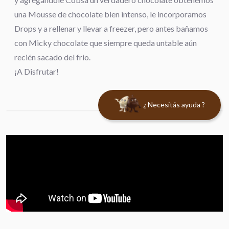
una Mousse de chocolate bien intenso, le incorporamos
Drops y a rellenar y llevar a freezer, pero antes bañamos
con Micky chocolate que siempre queda untable aún
recién sacado del frio.
¡A Disfrutar!
¿ Necesitás ayuda ?